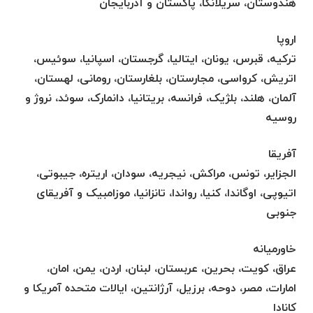
هندوستان، سریلانکا، پاکستان و آذربایجان
اروپا
ترکیه، قبرس، یونان، ایتالیا، گرجستان، اسپانیا، سوئیس،
اتریش، کرواسی، مجارستان، بلغارستان، رومانی، لهستان،
آلمان، هلند، بلژیک، فرانسه، بریتانیا، دانمارک، سوئد، نروژ و
روسیه
آفریقا
الجزایر، تونس، مراکش، نیجریه، سودان، اریتره، جیبوتی،
اتیوپی، اوگاندا، کنیا، رواندا، تانزانیا، موزامبیک و آفریقای
جنوبی
خاورمیانه
عراق، کویت، بحرین، عربستان، لبنان، اردن، یمن، امان،
امارات، مصر، دوحه، برزیل، آرژانتین، ایالات متحده آمریکا و
کانادا