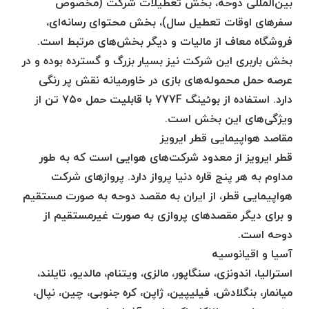
بین‌المللی دوحه، بخش تعطیلات شرکت (مخصوص
سفرهای اوقات تعطیل سال)، بخش محتوای رسانه‌ای،
فروشگاه معاف از مالیات و دیگر بخش‌های مرتبط است.
بخش باربری این شرکت نیز بسیار بزرگ و گسترده بوده و در
عرصه حمل محموله‌های بازی در خاورمیانه نقش پر رنگی
دارد. استفاده از بوئینگ 777F با قابلیت حمل ۷۵۰ تن از
ویژگی‌های این بخش است.
مقاصد هواپیمایی قطر ایرویز
قطر ایرویز از معدود شرکت‌های هوایی است که به طور
مداوم به هر پنج قاره دنیا پرواز دارد. پروازهای شرکت
هواپیمایی قطر، از ایران به مقصد دوحه به صورت مستقیم
و برای دیگر مقصدهای پروازی به صورت غیرمستقیم از
دوحه است.
آسیا و اقیانوسیه
استرالیا، اندونزی، سنگاپور، مالزی، ویتنام، مالدیو، تایلند،
میانمار، بنگلادش، فیلیپین، ژاپن، کره جنوبی، چین، نپال،