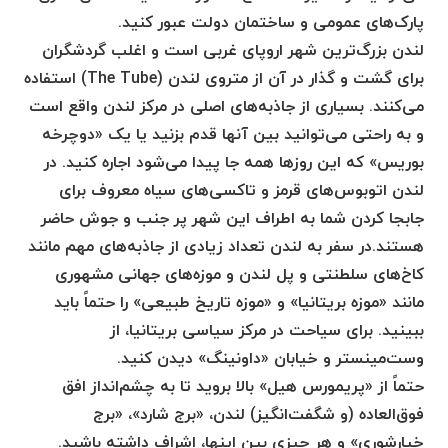
پارک‌های عمومی و ساختمان دولت عبور کنید.
لندن بزرگ‌ترین شهر اروپای غربی است و اغلب گردشگران
برای گشت و گذار در آن از متروی لندن (The Tube) استفاده
می‌کنند. بسیاری از جاذبه‌های اصلی در مرکز لندن واقع است
و به راحتی می‌توانید بین آنها قدم بزنید یا یک «دوچرخه
بوریس» که این روزها همه جا پیدا می‌شود اجاره کنید. در
لندن اتوبوس‌های قرمز و تاکسی‌های سیاه معروف برای
جابجا کردن شما به اطراف این شهر پر جنب و جوش حاضر
هستند.در سفر به لندن تعداد زیادی از جاذبه‌های مهم مانند
کاخ‌های سلطنتی و پل لندن و موزه‌های جهانی مشهوری
مانند «موزه بریتانیا» و «موزه تاریخ طبیعی» را حتماً باید
ببینید. برای سیاحت در مرکز سیاسی بریتانیا، از
وست‌مینستر و خیابان «داونینگ» دیدن کنید.
حتماً از «پریمورس هیل» بالا بروید تا به چشم‌انداز افق
فوق‌العاده (و شگفت‌انگیز) لندن، «برج شارد»، «برج
خیارشوری» و هر چیزی بین اینها، اشراف داشته باشید.