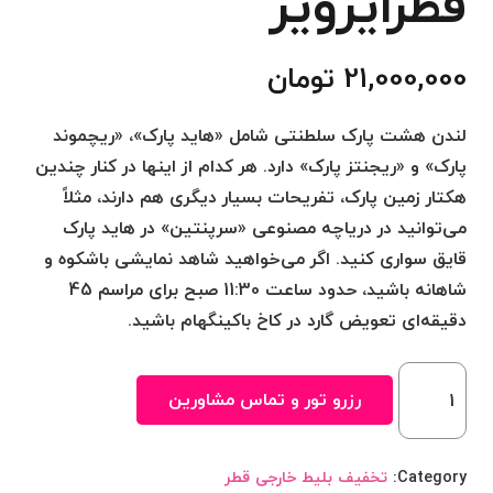
قطرایرویز
21,000,000
تومان
لندن هشت پارک سلطنتی شامل «هاید پارک»، «ریچموند
پارک» و «ریجنتز پارک» دارد. هر کدام از اینها در کنار چندین
هکتار زمین پارک، تفریحات بسیار دیگری هم دارند، مثلاً
می‌توانید در دریاچه مصنوعی «سرپنتین» در هاید پارک
قایق سواری کنید. اگر می‌خواهید شاهد نمایشی باشکوه و
شاهانه باشید، حدود ساعت 11:30 صبح برای مراسم 45
دقیقه‌ای تعویض گارد در کاخ باکینگهام باشید.
قیمت
رزرو تور و تماس مشاورین
بلیط
لندن
قطرایرویز
Category:
تخفیف بلیط خارجی قطر