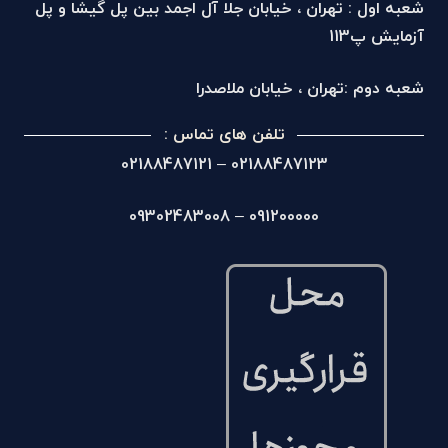
شعبه اول : تهران ، خیابان جلا آل اجمد بین پل گیشا و پل
آزمایش پ113
شعبه دوم :تهران ، خیابان ملاصدرا
تلفن های تماس :
02188487123 – 02188487121
091200000 – 09302483008