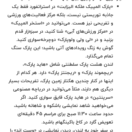
«پارک المپیک ملکه الیزابت» در استراتفورد فقط یک
جاذبه توریستی نیست، بلکه مرکز فعالیت‌های ورزشی
و تفریحی نیز هست. می‌توانید در «استخر المپیک»
در «مرکز ورزش‌های آبی» شنا کنید، در سبزه‌زار قدم
بزنید و در «لی ولِی ولوپارک» دوچرخه‌سواری کنید.
گوش به زنگ رویدادهای آتی باشید؛ این پارک سنگ
تمام می‌گذارد.
لندن هشت پارک سلطنتی شامل «هاید پارک»،
«ریچموند پارک» و «ریجنتز پارک» دارد. هر کدام از
اینها در کنار چندین هکتار زمین پارک، تفریحات بسیار
دیگری هم دارند، مثلاً می‌توانید در دریاچه مصنوعی
«سرپنتین» در هاید پارک قایق سواری کنید. اگر
می‌خواهید شاهد نمایشی باشکوه و شاهانه باشید،
حدود ساعت 11:30 صبح برای مراسم 45 دقیقه‌ای
تعویض گارد در کاخ باکینگهام باشید.
در سفر خود به لندن، دیدن نمایشی در «وست اند» را